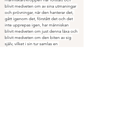
blivit medveten om av sina utmaningar 
och prövningar, när den hanterar det, 
gått igenom det, förstått det och det 
inte upprepas igen, har människan 
blivit medveten om just denna läxa och 
blivit medveten om den biten av sig 
själv, vilket i sin tur samlas en 
medvetenhet till själen.
Nu kan den manifesterade själen lära 
sig massor och samla information av 
kunskap, av erfarenhet, som sedan gör 
att själen växer.
Du kan vara en gammal själ med en 
liten själ. Har du inte lärt dig något, 
lever du väldigt många liv utan att 
utvecklas. Du kan vara en gammal själ 
med en stor själ, eller en snabb lärd själ 
som lär sig mycket om sig själv för varje 